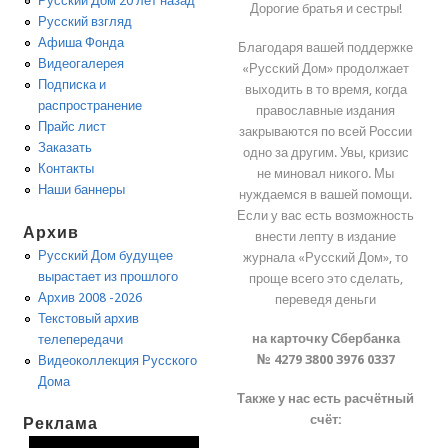
Русский Дом 20 лет назад
Дорогие братья и сестры!
Русский взгляд
Афиша Фонда
Благодаря вашей поддержке
Видеогалерея
«Русский Дом» продолжает
Подписка и
выходить в то время, когда
распространение
православные издания
Прайс лист
закрываются по всей России
Заказать
одно за другим. Увы, кризис
Контакты
не миновал никого. Мы
Наши баннеры
нуждаемся в вашей помощи.
Если у вас есть возможность
Архив
внести лепту в издание
Русский Дом будущее
журнала «Русский Дом», то
вырастает из прошлого
проще всего это сделать,
Архив 2008 -2026
переведя деньги
Текстовый архив
на карточку Сбербанка
телепередачи
№ 4279 3800 3976 0337
Видеоколлекция Русского
Дома
Также у нас есть расчётный
счёт:
Реклама