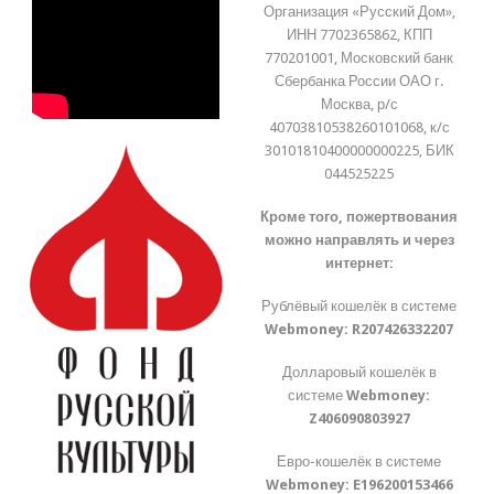
Организация «Русский Дом»,
ИНН 7702365862, КПП
770201001, Московский банк
Сбербанка России ОАО г.
Москва, р/с
40703810538260101068, к/с
30101810400000000225, БИК
044525225
Кроме того, пожертвования
можно направлять и через
интернет:
Рублёвый кошелёк в системе
Webmoney:
R207426332207
Долларовый кошелёк в
системе
Webmoney:
Z406090803927
Евро-кошелёк в системе
Webmoney:
E196200153466