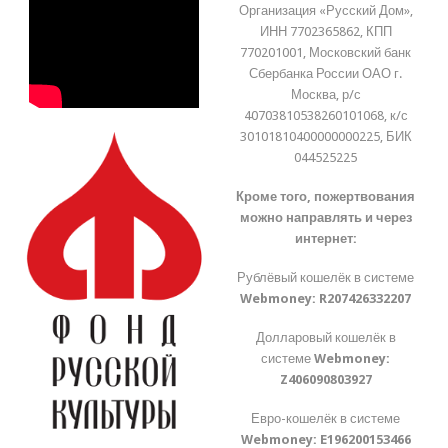
Организация «Русский Дом»,
ИНН 7702365862, КПП
770201001, Московский банк
Сбербанка России ОАО г.
Москва, р/с
40703810538260101068, к/с
30101810400000000225, БИК
044525225
Кроме того, пожертвования
можно направлять и через
интернет:
Рублёвый кошелёк в системе
Webmoney:
R207426332207
Долларовый кошелёк в
системе
Webmoney:
Z406090803927
Евро-кошелёк в системе
Webmoney:
E196200153466