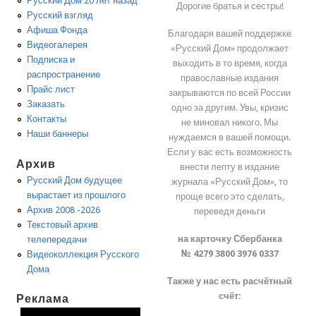
Русский Дом 20 лет назад
Дорогие братья и сестры!
Русский взгляд
Афиша Фонда
Благодаря вашей поддержке
Видеогалерея
«Русский Дом» продолжает
Подписка и
выходить в то время, когда
распространение
православные издания
Прайс лист
закрываются по всей России
Заказать
одно за другим. Увы, кризис
Контакты
не миновал никого. Мы
Наши баннеры
нуждаемся в вашей помощи.
Если у вас есть возможность
Архив
внести лепту в издание
Русский Дом будущее
журнала «Русский Дом», то
вырастает из прошлого
проще всего это сделать,
Архив 2008 -2026
переведя деньги
Текстовый архив
на карточку Сбербанка
телепередачи
№ 4279 3800 3976 0337
Видеоколлекция Русского
Дома
Также у нас есть расчётный
счёт:
Реклама