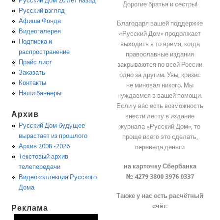
Русский Дом 20 лет назад
Дорогие братья и сестры!
Русский взгляд
Афиша Фонда
Благодаря вашей поддержке
Видеогалерея
«Русский Дом» продолжает
Подписка и
выходить в то время, когда
распространение
православные издания
Прайс лист
закрываются по всей России
Заказать
одно за другим. Увы, кризис
Контакты
не миновал никого. Мы
Наши баннеры
нуждаемся в вашей помощи.
Если у вас есть возможность
Архив
внести лепту в издание
Русский Дом будущее
журнала «Русский Дом», то
вырастает из прошлого
проще всего это сделать,
Архив 2008 -2026
переведя деньги
Текстовый архив
на карточку Сбербанка
телепередачи
№ 4279 3800 3976 0337
Видеоколлекция Русского
Дома
Также у нас есть расчётный
счёт:
Реклама