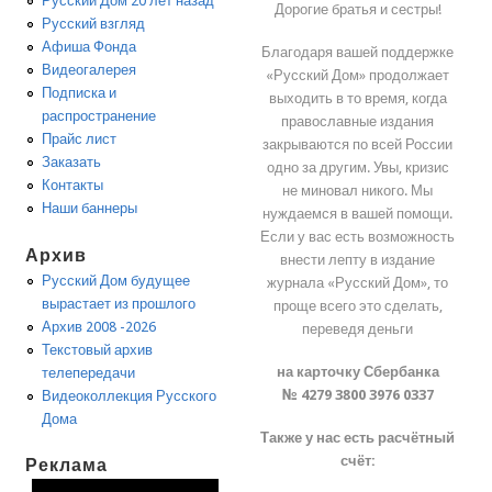
Русский Дом 20 лет назад
Дорогие братья и сестры!
Русский взгляд
Афиша Фонда
Благодаря вашей поддержке
Видеогалерея
«Русский Дом» продолжает
Подписка и
выходить в то время, когда
распространение
православные издания
Прайс лист
закрываются по всей России
Заказать
одно за другим. Увы, кризис
Контакты
не миновал никого. Мы
Наши баннеры
нуждаемся в вашей помощи.
Если у вас есть возможность
Архив
внести лепту в издание
Русский Дом будущее
журнала «Русский Дом», то
вырастает из прошлого
проще всего это сделать,
Архив 2008 -2026
переведя деньги
Текстовый архив
на карточку Сбербанка
телепередачи
№ 4279 3800 3976 0337
Видеоколлекция Русского
Дома
Также у нас есть расчётный
счёт:
Реклама