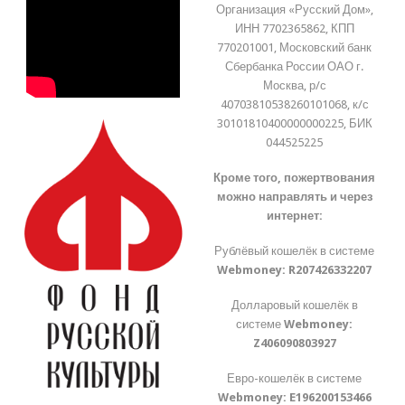
Организация «Русский Дом»,
ИНН 7702365862, КПП
770201001, Московский банк
Сбербанка России ОАО г.
Москва, р/с
40703810538260101068, к/с
30101810400000000225, БИК
044525225
Кроме того, пожертвования
можно направлять и через
интернет:
Рублёвый кошелёк в системе
Webmoney:
R207426332207
Долларовый кошелёк в
системе
Webmoney:
Z406090803927
Евро-кошелёк в системе
Webmoney:
E196200153466