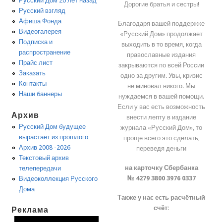
Русский Дом 20 лет назад
Дорогие братья и сестры!
Русский взгляд
Афиша Фонда
Благодаря вашей поддержке
Видеогалерея
«Русский Дом» продолжает
Подписка и
выходить в то время, когда
распространение
православные издания
Прайс лист
закрываются по всей России
Заказать
одно за другим. Увы, кризис
Контакты
не миновал никого. Мы
Наши баннеры
нуждаемся в вашей помощи.
Если у вас есть возможность
Архив
внести лепту в издание
Русский Дом будущее
журнала «Русский Дом», то
вырастает из прошлого
проще всего это сделать,
Архив 2008 -2026
переведя деньги
Текстовый архив
на карточку Сбербанка
телепередачи
№ 4279 3800 3976 0337
Видеоколлекция Русского
Дома
Также у нас есть расчётный
счёт:
Реклама