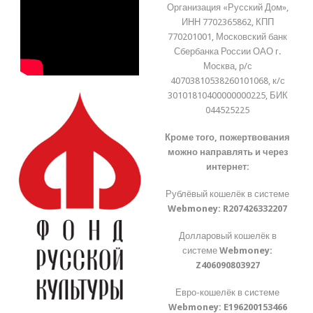
Организация «Русский Дом»,
ИНН 7702365862, КПП
770201001, Московский банк
Сбербанка России ОАО г.
Москва, р/с
40703810538260101068, к/с
30101810400000000225, БИК
044525225
Кроме того, пожертвования
можно направлять и через
интернет:
Рублёвый кошелёк в системе
Webmoney:
R207426332207
Долларовый кошелёк в
системе
Webmoney:
Z406090803927
Евро-кошелёк в системе
Webmoney:
E196200153466