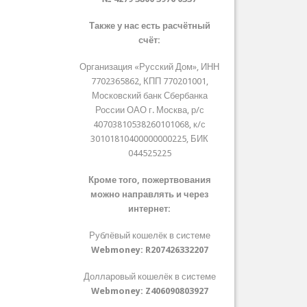
Также у нас есть расчётный
счёт:
Организация «Русский Дом», ИНН
7702365862, КПП 770201001,
Московский банк Сбербанка
России ОАО г. Москва, р/с
40703810538260101068, к/с
30101810400000000225, БИК
044525225
Кроме того, пожертвования
можно направлять и через
интернет:
Рублёвый кошелёк в системе
Webmoney:
R207426332207
Долларовый кошелёк в системе
Webmoney:
Z406090803927