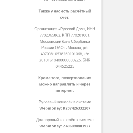
Также у нас есть расчётный
счёт:
Организация «Русский Дом», ИНН
7702365862, КПП 770201001,
Московский банк Сбербанка
России ОАО г. Москва, р/с
40703810538260101068, к/с
30101810400000000225, БИК
044525225
Кроме того, пожертвования
можно направлять и через
интернет:
Рублёвый кошелёк в системе
Webmoney:
R207426332207
Долларовый кошелёк в системе
Webmoney:
Z406090803927