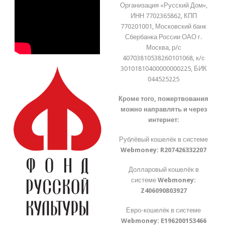
Организация «Русский Дом»,
ИНН 7702365862, КПП
770201001, Московский банк
Сбербанка России ОАО г.
Москва, р/с
40703810538260101068, к/с
30101810400000000225, БИК
044525225
Кроме того, пожертвования
можно направлять и через
интернет:
Рублёвый кошелёк в системе
Webmoney:
R207426332207
Долларовый кошелёк в
системе
Webmoney:
Z406090803927
Евро-кошелёк в системе
Webmoney:
E196200153466