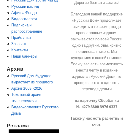
Русский Дом 20 лет назад
Дорогие братья и сестры!
Русский взгляд
Афиша Фонда
Благодаря вашей поддержке
Видеогалерея
«Русский Дом» продолжает
Подписка и
выходить в то время, когда
распространение
православные издания
Прайс лист
закрываются по всей России
Заказать
одно за другим. Увы, кризис
Контакты
не миновал никого. Мы
Наши баннеры
нуждаемся в вашей помощи.
Если у вас есть возможность
Архив
внести лепту в издание
Русский Дом будущее
журнала «Русский Дом», то
вырастает из прошлого
проще всего это сделать,
Архив 2008 -2026
переведя деньги
Текстовый архив
на карточку Сбербанка
телепередачи
№ 4279 3800 3976 0337
Видеоколлекция Русского
Дома
Также у нас есть расчётный
счёт:
Реклама