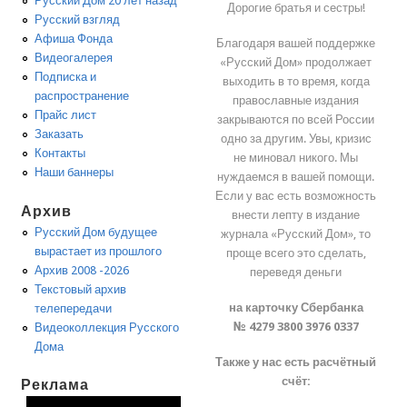
Русский Дом 20 лет назад
Дорогие братья и сестры!
Русский взгляд
Афиша Фонда
Благодаря вашей поддержке
Видеогалерея
«Русский Дом» продолжает
Подписка и
выходить в то время, когда
распространение
православные издания
Прайс лист
закрываются по всей России
Заказать
одно за другим. Увы, кризис
Контакты
не миновал никого. Мы
Наши баннеры
нуждаемся в вашей помощи.
Если у вас есть возможность
Архив
внести лепту в издание
Русский Дом будущее
журнала «Русский Дом», то
вырастает из прошлого
проще всего это сделать,
Архив 2008 -2026
переведя деньги
Текстовый архив
на карточку Сбербанка
телепередачи
№ 4279 3800 3976 0337
Видеоколлекция Русского
Дома
Также у нас есть расчётный
счёт:
Реклама