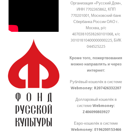
Организация «Русский Дом»,
ИНН 7702365862, КПП
770201001, Московский банк
Сбербанка России ОАО г.
Москва, р/с
40703810538260101068, к/с
30101810400000000225, БИК
044525225
Кроме того, пожертвования
можно направлять и через
интернет:
Рублёвый кошелёк в системе
Webmoney:
R207426332207
Долларовый кошелёк в
системе
Webmoney:
Z406090803927
Евро-кошелёк в системе
Webmoney:
E196200153466