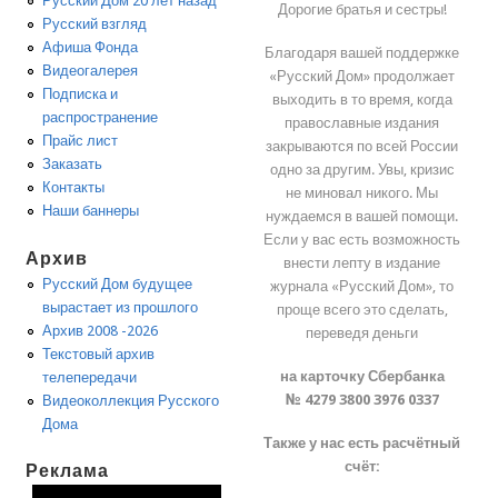
Русский Дом 20 лет назад
Дорогие братья и сестры!
Русский взгляд
Афиша Фонда
Благодаря вашей поддержке
Видеогалерея
«Русский Дом» продолжает
Подписка и
выходить в то время, когда
распространение
православные издания
Прайс лист
закрываются по всей России
Заказать
одно за другим. Увы, кризис
Контакты
не миновал никого. Мы
Наши баннеры
нуждаемся в вашей помощи.
Если у вас есть возможность
Архив
внести лепту в издание
Русский Дом будущее
журнала «Русский Дом», то
вырастает из прошлого
проще всего это сделать,
Архив 2008 -2026
переведя деньги
Текстовый архив
на карточку Сбербанка
телепередачи
№ 4279 3800 3976 0337
Видеоколлекция Русского
Дома
Также у нас есть расчётный
счёт:
Реклама