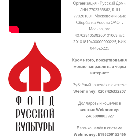
Организация «Русский Дом»,
ИНН 7702365862, КПП
770201001, Московский банк
Сбербанка России ОАО г.
Москва, р/с
40703810538260101068, к/с
30101810400000000225, БИК
044525225
Кроме того, пожертвования
можно направлять и через
интернет:
Рублёвый кошелёк в системе
Webmoney:
R207426332207
Долларовый кошелёк в
системе
Webmoney:
Z406090803927
Евро-кошелёк в системе
Webmoney:
E196200153466