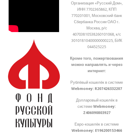
Организация «Русский Дом»,
ИНН 7702365862, КПП
770201001, Московский банк
Сбербанка России ОАО г.
Москва, р/с
40703810538260101068, к/с
30101810400000000225, БИК
044525225
Кроме того, пожертвования
можно направлять и через
интернет:
Рублёвый кошелёк в системе
Webmoney:
R207426332207
Долларовый кошелёк в
системе
Webmoney:
Z406090803927
Евро-кошелёк в системе
Webmoney:
E196200153466