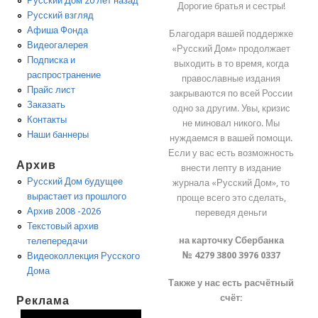
Русский Дом 20 лет назад
Дорогие братья и сестры!
Русский взгляд
Афиша Фонда
Благодаря вашей поддержке
Видеогалерея
«Русский Дом» продолжает
Подписка и
выходить в то время, когда
распространение
православные издания
Прайс лист
закрываются по всей России
Заказать
одно за другим. Увы, кризис
Контакты
не миновал никого. Мы
Наши баннеры
нуждаемся в вашей помощи.
Если у вас есть возможность
Архив
внести лепту в издание
Русский Дом будущее
журнала «Русский Дом», то
вырастает из прошлого
проще всего это сделать,
Архив 2008 -2026
переведя деньги
Текстовый архив
на карточку Сбербанка
телепередачи
№ 4279 3800 3976 0337
Видеоколлекция Русского
Дома
Также у нас есть расчётный
счёт:
Реклама