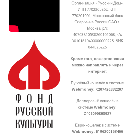
Организация «Русский Дом»,
ИНН 7702365862, КПП
770201001, Московский банк
Сбербанка России ОАО г.
Москва, р/с
40703810538260101068, к/с
30101810400000000225, БИК
044525225
Кроме того, пожертвования
можно направлять и через
интернет:
Рублёвый кошелёк в системе
Webmoney:
R207426332207
Долларовый кошелёк в
системе
Webmoney:
Z406090803927
Евро-кошелёк в системе
Webmoney:
E196200153466