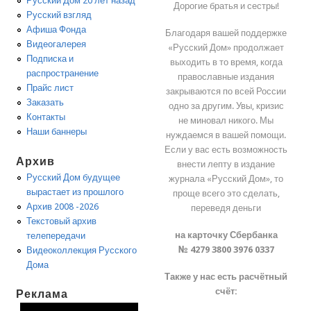
Русский Дом 20 лет назад
Дорогие братья и сестры!
Русский взгляд
Афиша Фонда
Благодаря вашей поддержке
Видеогалерея
«Русский Дом» продолжает
Подписка и
выходить в то время, когда
распространение
православные издания
Прайс лист
закрываются по всей России
Заказать
одно за другим. Увы, кризис
Контакты
не миновал никого. Мы
Наши баннеры
нуждаемся в вашей помощи.
Если у вас есть возможность
Архив
внести лепту в издание
Русский Дом будущее
журнала «Русский Дом», то
вырастает из прошлого
проще всего это сделать,
Архив 2008 -2026
переведя деньги
Текстовый архив
на карточку Сбербанка
телепередачи
№ 4279 3800 3976 0337
Видеоколлекция Русского
Дома
Также у нас есть расчётный
счёт:
Реклама