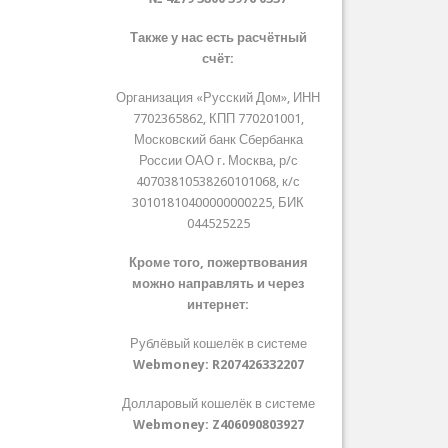
Также у нас есть расчётный
счёт:
Организация «Русский Дом», ИНН
7702365862, КПП 770201001,
Московский банк Сбербанка
России ОАО г. Москва, р/с
40703810538260101068, к/с
30101810400000000225, БИК
044525225
Кроме того, пожертвования
можно направлять и через
интернет:
Рублёвый кошелёк в системе
Webmoney:
R207426332207
Долларовый кошелёк в системе
Webmoney:
Z406090803927