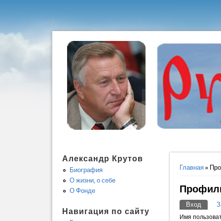
Александр Крутов
Вы здес
Главная
» Пр
Биография
О жизни, о себе
Профиль
О Фонде
Вход
(актив
З
Главны
Навигация по сайту
Имя пользова