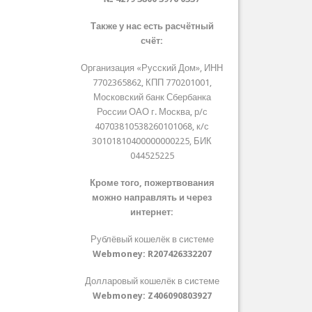
Также у нас есть расчётный
счёт:
Организация «Русский Дом», ИНН
7702365862, КПП 770201001,
Московский банк Сбербанка
России ОАО г. Москва, р/с
40703810538260101068, к/с
30101810400000000225, БИК
044525225
Кроме того, пожертвования
можно направлять и через
интернет:
Рублёвый кошелёк в системе
Webmoney:
R207426332207
Долларовый кошелёк в системе
Webmoney:
Z406090803927