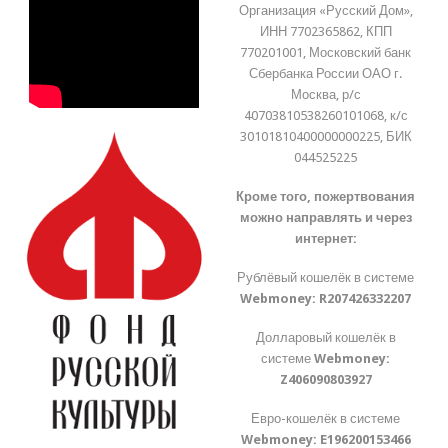
Организация «Русский Дом»,
ИНН 7702365862, КПП
770201001, Московский банк
Сбербанка России ОАО г.
Москва, р/с
40703810538260101068, к/с
30101810400000000225, БИК
044525225
Кроме того, пожертвования
можно направлять и через
интернет:
Рублёвый кошелёк в системе
Webmoney:
R207426332207
Долларовый кошелёк в
системе
Webmoney:
Z406090803927
Евро-кошелёк в системе
Webmoney:
E196200153466