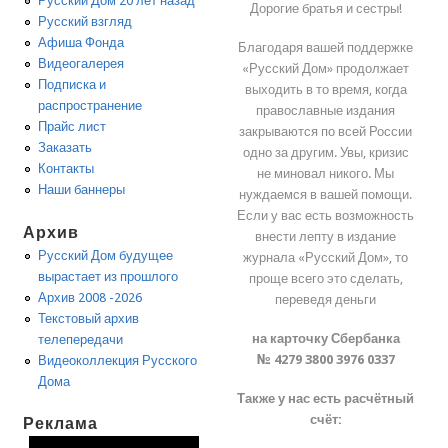
Русский Дом 20 лет назад
Дорогие братья и сестры!
Русский взгляд
Афиша Фонда
Благодаря вашей поддержке
Видеогалерея
«Русский Дом» продолжает
Подписка и
выходить в то время, когда
распространение
православные издания
Прайс лист
закрываются по всей России
Заказать
одно за другим. Увы, кризис
Контакты
не миновал никого. Мы
Наши баннеры
нуждаемся в вашей помощи.
Если у вас есть возможность
Архив
внести лепту в издание
Русский Дом будущее
журнала «Русский Дом», то
вырастает из прошлого
проще всего это сделать,
Архив 2008 -2026
переведя деньги
Текстовый архив
на карточку Сбербанка
телепередачи
№ 4279 3800 3976 0337
Видеоколлекция Русского
Дома
Также у нас есть расчётный
счёт:
Реклама