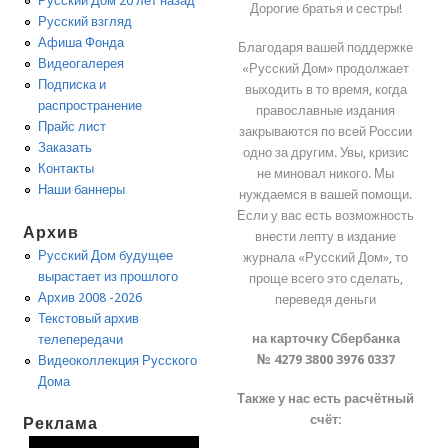
Русский Дом 20 лет назад
Дорогие братья и сестры!
Русский взгляд
Афиша Фонда
Благодаря вашей поддержке
Видеогалерея
«Русский Дом» продолжает
Подписка и
выходить в то время, когда
распространение
православные издания
Прайс лист
закрываются по всей России
Заказать
одно за другим. Увы, кризис
Контакты
не миновал никого. Мы
Наши баннеры
нуждаемся в вашей помощи.
Если у вас есть возможность
Архив
внести лепту в издание
Русский Дом будущее
журнала «Русский Дом», то
вырастает из прошлого
проще всего это сделать,
Архив 2008 -2026
переведя деньги
Текстовый архив
на карточку Сбербанка
телепередачи
№ 4279 3800 3976 0337
Видеоколлекция Русского
Дома
Также у нас есть расчётный
счёт:
Реклама