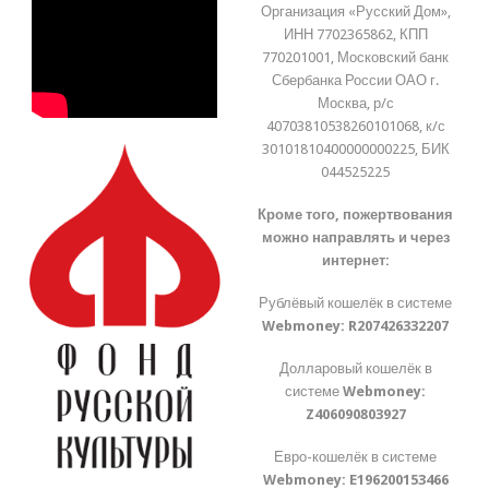
Организация «Русский Дом»,
ИНН 7702365862, КПП
770201001, Московский банк
Сбербанка России ОАО г.
Москва, р/с
40703810538260101068, к/с
30101810400000000225, БИК
044525225
Кроме того, пожертвования
можно направлять и через
интернет:
Рублёвый кошелёк в системе
Webmoney:
R207426332207
Долларовый кошелёк в
системе
Webmoney:
Z406090803927
Евро-кошелёк в системе
Webmoney:
E196200153466