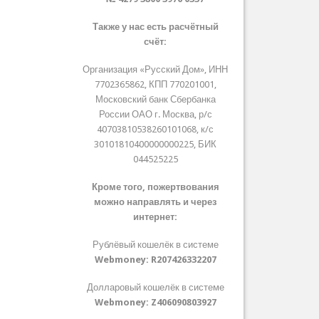
Также у нас есть расчётный
счёт:
Организация «Русский Дом», ИНН
7702365862, КПП 770201001,
Московский банк Сбербанка
России ОАО г. Москва, р/с
40703810538260101068, к/с
30101810400000000225, БИК
044525225
Кроме того, пожертвования
можно направлять и через
интернет:
Рублёвый кошелёк в системе
Webmoney:
R207426332207
Долларовый кошелёк в системе
Webmoney:
Z406090803927