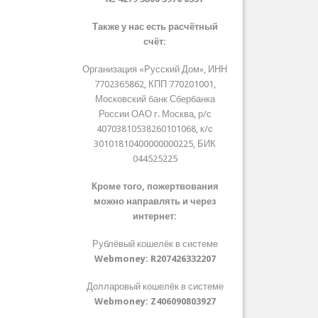
Также у нас есть расчётный
счёт:
Организация «Русский Дом», ИНН
7702365862, КПП 770201001,
Московский банк Сбербанка
России ОАО г. Москва, р/с
40703810538260101068, к/с
30101810400000000225, БИК
044525225
Кроме того, пожертвования
можно направлять и через
интернет:
Рублёвый кошелёк в системе
Webmoney:
R207426332207
Долларовый кошелёк в системе
Webmoney:
Z406090803927