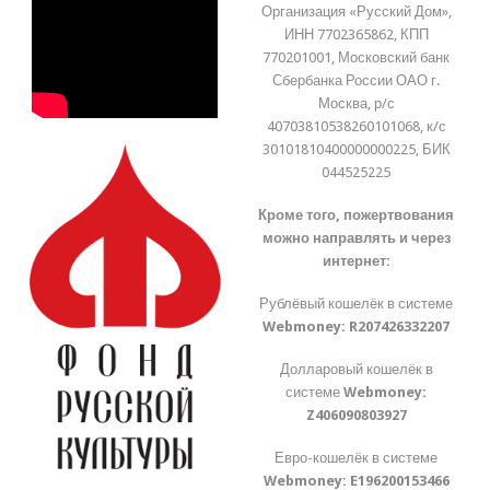
Организация «Русский Дом»,
ИНН 7702365862, КПП
770201001, Московский банк
Сбербанка России ОАО г.
Москва, р/с
40703810538260101068, к/с
30101810400000000225, БИК
044525225
Кроме того, пожертвования
можно направлять и через
интернет:
Рублёвый кошелёк в системе
Webmoney:
R207426332207
Долларовый кошелёк в
системе
Webmoney:
Z406090803927
Евро-кошелёк в системе
Webmoney:
E196200153466