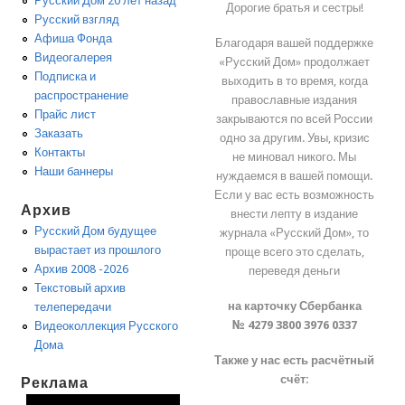
Русский Дом 20 лет назад
Дорогие братья и сестры!
Русский взгляд
Афиша Фонда
Благодаря вашей поддержке
Видеогалерея
«Русский Дом» продолжает
Подписка и
выходить в то время, когда
распространение
православные издания
Прайс лист
закрываются по всей России
Заказать
одно за другим. Увы, кризис
Контакты
не миновал никого. Мы
Наши баннеры
нуждаемся в вашей помощи.
Если у вас есть возможность
Архив
внести лепту в издание
Русский Дом будущее
журнала «Русский Дом», то
вырастает из прошлого
проще всего это сделать,
Архив 2008 -2026
переведя деньги
Текстовый архив
на карточку Сбербанка
телепередачи
№ 4279 3800 3976 0337
Видеоколлекция Русского
Дома
Также у нас есть расчётный
счёт:
Реклама