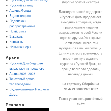
Русский Дом 20 лет назад
Дорогие братья и сестры!
Русский взгляд
Афиша Фонда
Благодаря вашей поддержке
Видеогалерея
«Русский Дом» продолжает
Подписка и
выходить в то время, когда
распространение
православные издания
Прайс лист
закрываются по всей России
Заказать
одно за другим. Увы, кризис
Контакты
не миновал никого. Мы
Наши баннеры
нуждаемся в вашей помощи.
Если у вас есть возможность
Архив
внести лепту в издание
Русский Дом будущее
журнала «Русский Дом», то
вырастает из прошлого
проще всего это сделать,
Архив 2008 -2026
переведя деньги
Текстовый архив
на карточку Сбербанка
телепередачи
№ 4279 3800 3976 0337
Видеоколлекция Русского
Дома
Также у нас есть расчётный
счёт:
Реклама