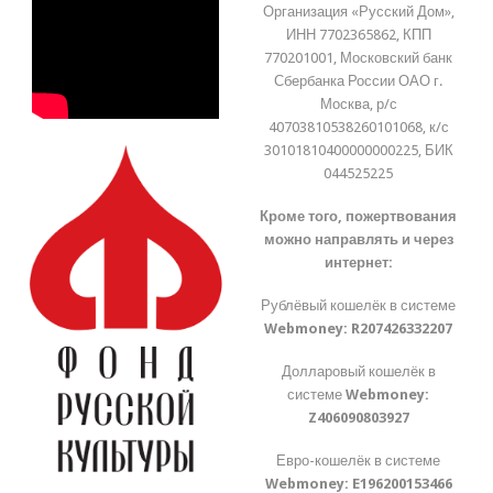
Организация «Русский Дом»,
ИНН 7702365862, КПП
770201001, Московский банк
Сбербанка России ОАО г.
Москва, р/с
40703810538260101068, к/с
30101810400000000225, БИК
044525225
Кроме того, пожертвования
можно направлять и через
интернет:
Рублёвый кошелёк в системе
Webmoney:
R207426332207
Долларовый кошелёк в
системе
Webmoney:
Z406090803927
Евро-кошелёк в системе
Webmoney:
E196200153466