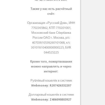
Также у нас есть расчётный
счёт:
Организация «Русский Дом», ИНН
7702365862, КПП 770201001,
Московский банк Сбербанка
России ОАО г. Москва, р/с
40703810538260101068, к/с
30101810400000000225, БИК
044525225
Кроме того, пожертвования
можно направлять и через
интернет:
Рублёвый кошелёк в системе
Webmoney:
R207426332207
Долларовый кошелёк в системе
Webmoney:
Z406090803927