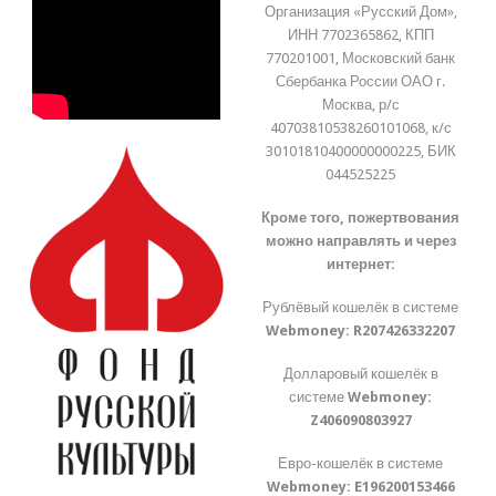
Организация «Русский Дом»,
ИНН 7702365862, КПП
770201001, Московский банк
Сбербанка России ОАО г.
Москва, р/с
40703810538260101068, к/с
30101810400000000225, БИК
044525225
Кроме того, пожертвования
можно направлять и через
интернет:
Рублёвый кошелёк в системе
Webmoney:
R207426332207
Долларовый кошелёк в
системе
Webmoney:
Z406090803927
Евро-кошелёк в системе
Webmoney:
E196200153466