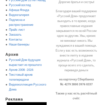
Русский Дом 20 лет назад
Дорогие братья и сестры!
Русский взгляд
Афиша Фонда
Благодаря вашей поддержке
Видеогалерея
«Русский Дом» продолжает
Подписка и
выходить в то время, когда
распространение
православные издания
Прайс лист
закрываются по всей России
Заказать
одно за другим. Увы, кризис
Контакты
не миновал никого. Мы
Наши баннеры
нуждаемся в вашей помощи.
Если у вас есть возможность
Архив
внести лепту в издание
Русский Дом будущее
журнала «Русский Дом», то
вырастает из прошлого
проще всего это сделать,
Архив 2008 -2026
переведя деньги
Текстовый архив
на карточку Сбербанка
телепередачи
№ 4279 3800 3976 0337
Видеоколлекция Русского
Дома
Также у нас есть расчётный
счёт:
Реклама