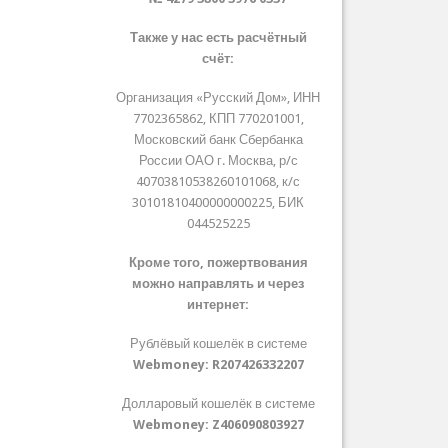
Также у нас есть расчётный
счёт:
Организация «Русский Дом», ИНН
7702365862, КПП 770201001,
Московский банк Сбербанка
России ОАО г. Москва, р/с
40703810538260101068, к/с
30101810400000000225, БИК
044525225
Кроме того, пожертвования
можно направлять и через
интернет:
Рублёвый кошелёк в системе
Webmoney:
R207426332207
Долларовый кошелёк в системе
Webmoney:
Z406090803927