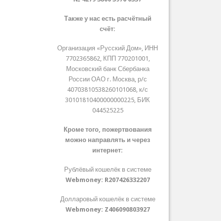
Также у нас есть расчётный
счёт:
Организация «Русский Дом», ИНН
7702365862, КПП 770201001,
Московский банк Сбербанка
России ОАО г. Москва, р/с
40703810538260101068, к/с
30101810400000000225, БИК
044525225
Кроме того, пожертвования
можно направлять и через
интернет:
Рублёвый кошелёк в системе
Webmoney:
R207426332207
Долларовый кошелёк в системе
Webmoney:
Z406090803927