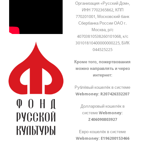
Организация «Русский Дом»,
ИНН 7702365862, КПП
770201001, Московский банк
Сбербанка России ОАО г.
Москва, р/с
40703810538260101068, к/с
30101810400000000225, БИК
044525225
Кроме того, пожертвования
можно направлять и через
интернет:
Рублёвый кошелёк в системе
Webmoney:
R207426332207
Долларовый кошелёк в
системе
Webmoney:
Z406090803927
Евро-кошелёк в системе
Webmoney:
E196200153466