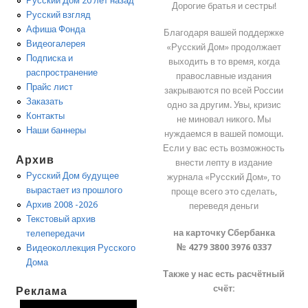
Русский Дом 20 лет назад
Дорогие братья и сестры!
Русский взгляд
Афиша Фонда
Благодаря вашей поддержке
Видеогалерея
«Русский Дом» продолжает
Подписка и
выходить в то время, когда
распространение
православные издания
Прайс лист
закрываются по всей России
Заказать
одно за другим. Увы, кризис
Контакты
не миновал никого. Мы
Наши баннеры
нуждаемся в вашей помощи.
Если у вас есть возможность
Архив
внести лепту в издание
Русский Дом будущее
журнала «Русский Дом», то
вырастает из прошлого
проще всего это сделать,
Архив 2008 -2026
переведя деньги
Текстовый архив
на карточку Сбербанка
телепередачи
№ 4279 3800 3976 0337
Видеоколлекция Русского
Дома
Также у нас есть расчётный
счёт:
Реклама