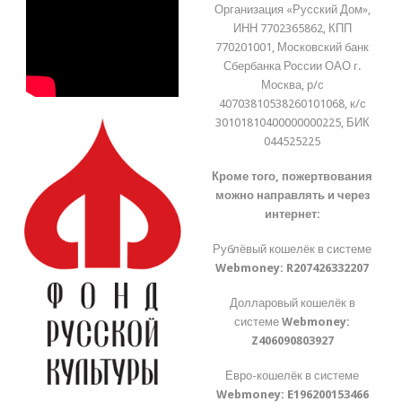
Организация «Русский Дом»,
ИНН 7702365862, КПП
770201001, Московский банк
Сбербанка России ОАО г.
Москва, р/с
40703810538260101068, к/с
30101810400000000225, БИК
044525225
Кроме того, пожертвования
можно направлять и через
интернет:
Рублёвый кошелёк в системе
Webmoney:
R207426332207
Долларовый кошелёк в
системе
Webmoney:
Z406090803927
Евро-кошелёк в системе
Webmoney:
E196200153466