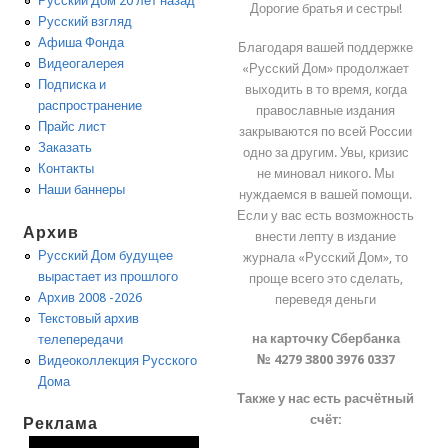
Русский Дом 20 лет назад
Дорогие братья и сестры!
Русский взгляд
Афиша Фонда
Благодаря вашей поддержке
Видеогалерея
«Русский Дом» продолжает
Подписка и
выходить в то время, когда
распространение
православные издания
Прайс лист
закрываются по всей России
Заказать
одно за другим. Увы, кризис
Контакты
не миновал никого. Мы
Наши баннеры
нуждаемся в вашей помощи.
Если у вас есть возможность
Архив
внести лепту в издание
Русский Дом будущее
журнала «Русский Дом», то
вырастает из прошлого
проще всего это сделать,
Архив 2008 -2026
переведя деньги
Текстовый архив
на карточку Сбербанка
телепередачи
№ 4279 3800 3976 0337
Видеоколлекция Русского
Дома
Также у нас есть расчётный
счёт:
Реклама