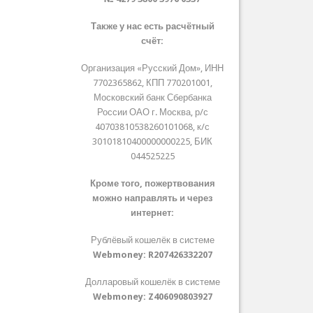
Также у нас есть расчётный
счёт:
Организация «Русский Дом», ИНН
7702365862, КПП 770201001,
Московский банк Сбербанка
России ОАО г. Москва, р/с
40703810538260101068, к/с
30101810400000000225, БИК
044525225
Кроме того, пожертвования
можно направлять и через
интернет:
Рублёвый кошелёк в системе
Webmoney:
R207426332207
Долларовый кошелёк в системе
Webmoney:
Z406090803927