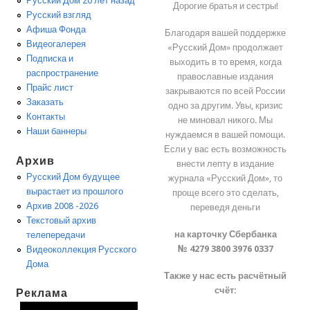
Русский Дом 20 лет назад
Дорогие братья и сестры!
Русский взгляд
Афиша Фонда
Благодаря вашей поддержке
Видеогалерея
«Русский Дом» продолжает
Подписка и
выходить в то время, когда
распространение
православные издания
Прайс лист
закрываются по всей России
Заказать
одно за другим. Увы, кризис
Контакты
не миновал никого. Мы
Наши баннеры
нуждаемся в вашей помощи.
Если у вас есть возможность
Архив
внести лепту в издание
Русский Дом будущее
журнала «Русский Дом», то
вырастает из прошлого
проще всего это сделать,
Архив 2008 -2026
переведя деньги
Текстовый архив
на карточку Сбербанка
телепередачи
№ 4279 3800 3976 0337
Видеоколлекция Русского
Дома
Также у нас есть расчётный
счёт:
Реклама