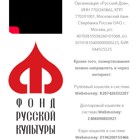
Организация «Русский Дом»,
ИНН 7702365862, КПП
770201001, Московский банк
Сбербанка России ОАО г.
Москва, р/с
40703810538260101068, к/с
30101810400000000225, БИК
044525225
Кроме того, пожертвования
можно направлять и через
интернет:
Рублёвый кошелёк в системе
Webmoney:
R207426332207
Долларовый кошелёк в
системе
Webmoney:
Z406090803927
Евро-кошелёк в системе
Webmoney:
E196200153466