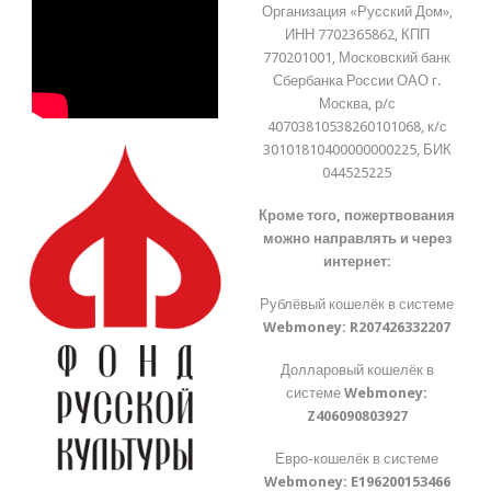
Организация «Русский Дом»,
ИНН 7702365862, КПП
770201001, Московский банк
Сбербанка России ОАО г.
Москва, р/с
40703810538260101068, к/с
30101810400000000225, БИК
044525225
Кроме того, пожертвования
можно направлять и через
интернет:
Рублёвый кошелёк в системе
Webmoney:
R207426332207
Долларовый кошелёк в
системе
Webmoney:
Z406090803927
Евро-кошелёк в системе
Webmoney:
E196200153466