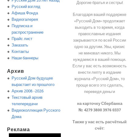
Русский Дом 20 лет назад
Дорогие братья и сестры!
Русский взгляд
Афиша Фонда
Благодаря вашей поддержке
Видеогалерея
«Русский Дом» продолжает
Подписка и
выходить в то время, когда
распространение
православные издания
Прайс лист
закрываются по всей России
Заказать
одно за другим. Увы, кризис
Контакты
не миновал никого. Мы
Наши баннеры
нуждаемся в вашей помощи.
Если у вас есть возможность
Архив
внести лепту в издание
Русский Дом будущее
журнала «Русский Дом», то
вырастает из прошлого
проще всего это сделать,
Архив 2008 -2026
переведя деньги
Текстовый архив
на карточку Сбербанка
телепередачи
№ 4279 3800 3976 0337
Видеоколлекция Русского
Дома
Также у нас есть расчётный
счёт:
Реклама