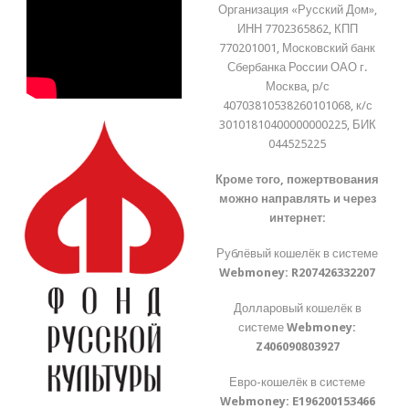
Организация «Русский Дом»,
ИНН 7702365862, КПП
770201001, Московский банк
Сбербанка России ОАО г.
Москва, р/с
40703810538260101068, к/с
30101810400000000225, БИК
044525225
Кроме того, пожертвования
можно направлять и через
интернет:
Рублёвый кошелёк в системе
Webmoney:
R207426332207
Долларовый кошелёк в
системе
Webmoney:
Z406090803927
Евро-кошелёк в системе
Webmoney:
E196200153466