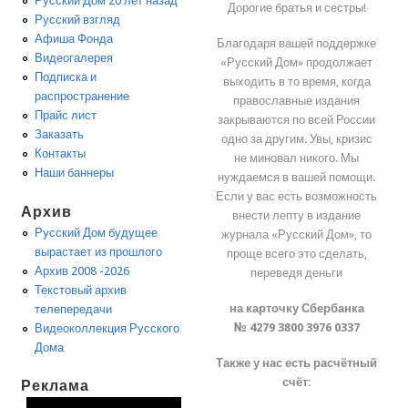
Русский Дом 20 лет назад
Дорогие братья и сестры!
Русский взгляд
Афиша Фонда
Благодаря вашей поддержке
Видеогалерея
«Русский Дом» продолжает
Подписка и
выходить в то время, когда
распространение
православные издания
Прайс лист
закрываются по всей России
Заказать
одно за другим. Увы, кризис
Контакты
не миновал никого. Мы
Наши баннеры
нуждаемся в вашей помощи.
Если у вас есть возможность
Архив
внести лепту в издание
Русский Дом будущее
журнала «Русский Дом», то
вырастает из прошлого
проще всего это сделать,
Архив 2008 -2026
переведя деньги
Текстовый архив
на карточку Сбербанка
телепередачи
№ 4279 3800 3976 0337
Видеоколлекция Русского
Дома
Также у нас есть расчётный
счёт:
Реклама