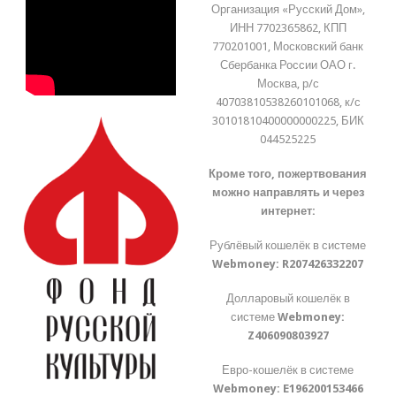
Организация «Русский Дом»,
ИНН 7702365862, КПП
770201001, Московский банк
Сбербанка России ОАО г.
Москва, р/с
40703810538260101068, к/с
30101810400000000225, БИК
044525225
Кроме того, пожертвования
можно направлять и через
интернет:
Рублёвый кошелёк в системе
Webmoney:
R207426332207
Долларовый кошелёк в
системе
Webmoney:
Z406090803927
Евро-кошелёк в системе
Webmoney:
E196200153466