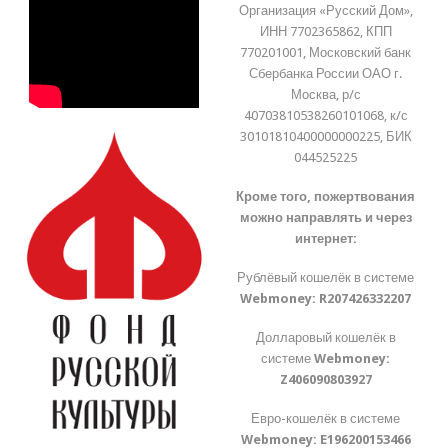
Организация «Русский Дом»,
ИНН 7702365862, КПП
770201001, Московский банк
Сбербанка России ОАО г.
Москва, р/с
40703810538260101068, к/с
30101810400000000225, БИК
044525225
Кроме того, пожертвования
можно направлять и через
интернет:
Рублёвый кошелёк в системе
Webmoney:
R207426332207
Долларовый кошелёк в
системе
Webmoney:
Z406090803927
Евро-кошелёк в системе
Webmoney:
E196200153466