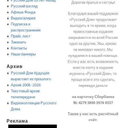
Русский Дом 20 лет назад
Дорогие братья и сестры!
Русский взгляд
Афиша Фонда
Благодаря вашей поддержке
Видеогалерея
«Русский Дом» продолжает
Подписка и
выходить в то время, когда
распространение
православные издания
Прайс лист
закрываются по всей России
Заказать
одно за другим. Увы, кризис
Контакты
не миновал никого. Мы
Наши баннеры
нуждаемся в вашей помощи.
Если у вас есть возможность
Архив
внести лепту в издание
Русский Дом будущее
журнала «Русский Дом», то
вырастает из прошлого
проще всего это сделать,
Архив 2008 -2026
переведя деньги
Текстовый архив
на карточку Сбербанка
телепередачи
№ 4279 3800 3976 0337
Видеоколлекция Русского
Дома
Также у нас есть расчётный
счёт:
Реклама