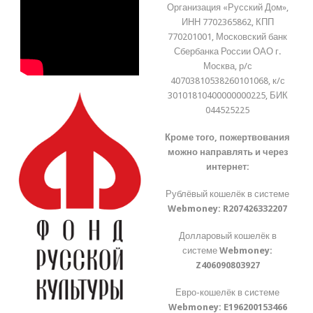
Организация «Русский Дом»,
ИНН 7702365862, КПП
770201001, Московский банк
Сбербанка России ОАО г.
Москва, р/с
40703810538260101068, к/с
30101810400000000225, БИК
044525225
Кроме того, пожертвования
можно направлять и через
интернет:
Рублёвый кошелёк в системе
Webmoney:
R207426332207
Долларовый кошелёк в
системе
Webmoney:
Z406090803927
Евро-кошелёк в системе
Webmoney:
E196200153466