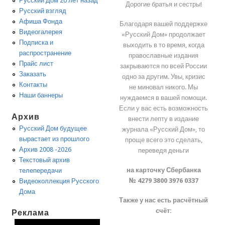
Русский Дом 20 лет назад
Дорогие братья и сестры!
Русский взгляд
Афиша Фонда
Благодаря вашей поддержке
Видеогалерея
«Русский Дом» продолжает
Подписка и
выходить в то время, когда
распространение
православные издания
Прайс лист
закрываются по всей России
Заказать
одно за другим. Увы, кризис
Контакты
не миновал никого. Мы
Наши баннеры
нуждаемся в вашей помощи.
Если у вас есть возможность
Архив
внести лепту в издание
Русский Дом будущее
журнала «Русский Дом», то
вырастает из прошлого
проще всего это сделать,
Архив 2008 -2026
переведя деньги
Текстовый архив
на карточку Сбербанка
телепередачи
№ 4279 3800 3976 0337
Видеоколлекция Русского
Дома
Также у нас есть расчётный
счёт:
Реклама