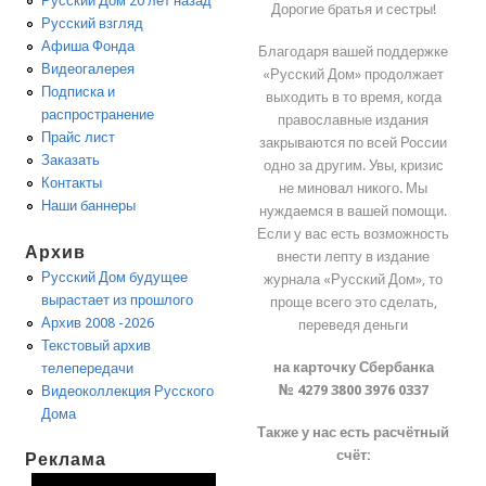
Русский Дом 20 лет назад
Дорогие братья и сестры!
Русский взгляд
Афиша Фонда
Благодаря вашей поддержке
Видеогалерея
«Русский Дом» продолжает
Подписка и
выходить в то время, когда
распространение
православные издания
Прайс лист
закрываются по всей России
Заказать
одно за другим. Увы, кризис
Контакты
не миновал никого. Мы
Наши баннеры
нуждаемся в вашей помощи.
Если у вас есть возможность
Архив
внести лепту в издание
Русский Дом будущее
журнала «Русский Дом», то
вырастает из прошлого
проще всего это сделать,
Архив 2008 -2026
переведя деньги
Текстовый архив
на карточку Сбербанка
телепередачи
№ 4279 3800 3976 0337
Видеоколлекция Русского
Дома
Также у нас есть расчётный
счёт:
Реклама