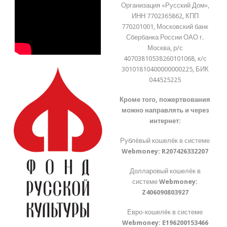
Организация «Русский Дом»,
ИНН 7702365862, КПП
770201001, Московский банк
Сбербанка России ОАО г.
Москва, р/с
40703810538260101068, к/с
30101810400000000225, БИК
044525225
Кроме того, пожертвования
можно направлять и через
интернет:
Рублёвый кошелёк в системе
Webmoney:
R207426332207
Долларовый кошелёк в
системе
Webmoney:
Z406090803927
Евро-кошелёк в системе
Webmoney:
E196200153466