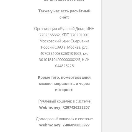
Также у нас есть расчётный
счёт:
Организация «Русский Дом», ИНН
7702365862, КПП 770201001,
Московский банк Сбербанка
России ОАО г. Москва, р/с
40703810538260101068, к/с
30101810400000000225, БИК
044525225
Кроме того, пожертвования
можно направлять и через
интернет:
Рублёвый кошелёк в системе
Webmoney:
R207426332207
Долларовый кошелёк в системе
Webmoney:
Z406090803927