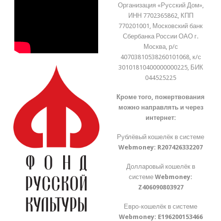
Организация «Русский Дом»,
ИНН 7702365862, КПП
770201001, Московский банк
Сбербанка России ОАО г.
Москва, р/с
40703810538260101068, к/с
30101810400000000225, БИК
044525225
Кроме того, пожертвования
можно направлять и через
интернет:
Рублёвый кошелёк в системе
Webmoney:
R207426332207
Долларовый кошелёк в
системе
Webmoney:
Z406090803927
Евро-кошелёк в системе
Webmoney:
E196200153466