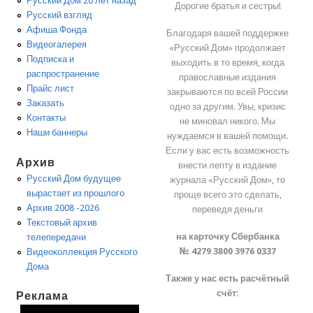
Русский Дом 20 лет назад
Дорогие братья и сестры!
Русский взгляд
Афиша Фонда
Благодаря вашей поддержке
Видеогалерея
«Русский Дом» продолжает
Подписка и
выходить в то время, когда
распространение
православные издания
Прайс лист
закрываются по всей России
Заказать
одно за другим. Увы, кризис
Контакты
не миновал никого. Мы
Наши баннеры
нуждаемся в вашей помощи.
Если у вас есть возможность
Архив
внести лепту в издание
Русский Дом будущее
журнала «Русский Дом», то
вырастает из прошлого
проще всего это сделать,
Архив 2008 -2026
переведя деньги
Текстовый архив
на карточку Сбербанка
телепередачи
№ 4279 3800 3976 0337
Видеоколлекция Русского
Дома
Также у нас есть расчётный
счёт:
Реклама