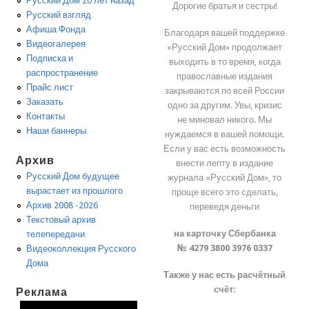
Русский Дом 20 лет назад
Дорогие братья и сестры!
Русский взгляд
Афиша Фонда
Благодаря вашей поддержке
Видеогалерея
«Русский Дом» продолжает
Подписка и
выходить в то время, когда
распространение
православные издания
Прайс лист
закрываются по всей России
Заказать
одно за другим. Увы, кризис
Контакты
не миновал никого. Мы
Наши баннеры
нуждаемся в вашей помощи.
Если у вас есть возможность
Архив
внести лепту в издание
Русский Дом будущее
журнала «Русский Дом», то
вырастает из прошлого
проще всего это сделать,
Архив 2008 -2026
переведя деньги
Текстовый архив
на карточку Сбербанка
телепередачи
№ 4279 3800 3976 0337
Видеоколлекция Русского
Дома
Также у нас есть расчётный
счёт:
Реклама