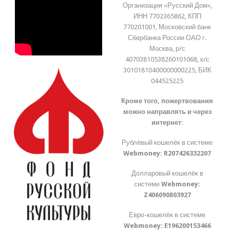
Организация «Русский Дом»,
ИНН 7702365862, КПП
770201001, Московский банк
Сбербанка России ОАО г.
Москва, р/с
40703810538260101068, к/с
30101810400000000225, БИК
044525225
Кроме того, пожертвования
можно направлять и через
интернет:
Рублёвый кошелёк в системе
Webmoney:
R207426332207
Долларовый кошелёк в
системе
Webmoney:
Z406090803927
Евро-кошелёк в системе
Webmoney:
E196200153466