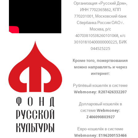
Организация «Русский Дом»,
ИНН 7702365862, КПП
770201001, Московский банк
Сбербанка России ОАО г.
Москва, р/с
40703810538260101068, к/с
30101810400000000225, БИК
044525225
Кроме того, пожертвования
можно направлять и через
интернет:
Рублёвый кошелёк в системе
Webmoney:
R207426332207
Долларовый кошелёк в
системе
Webmoney:
Z406090803927
Евро-кошелёк в системе
Webmoney:
E196200153466