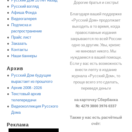
Русский Дом 20 лет назад
Дорогие братья и сестры!
Русский взгляд
Афиша Фонда
Благодаря вашей поддержке
Видеогалерея
«Русский Дом» продолжает
Подписка и
выходить в то время, когда
распространение
православные издания
Прайс лист
закрываются по всей России
Заказать
одно за другим. Увы, кризис
Контакты
не миновал никого. Мы
Наши баннеры
нуждаемся в вашей помощи.
Если у вас есть возможность
Архив
внести лепту в издание
Русский Дом будущее
журнала «Русский Дом», то
вырастает из прошлого
проще всего это сделать,
Архив 2008 -2026
переведя деньги
Текстовый архив
на карточку Сбербанка
телепередачи
№ 4279 3800 3976 0337
Видеоколлекция Русского
Дома
Также у нас есть расчётный
счёт:
Реклама