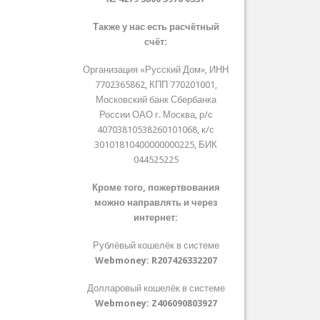
Также у нас есть расчётный
счёт:
Организация «Русский Дом», ИНН
7702365862, КПП 770201001,
Московский банк Сбербанка
России ОАО г. Москва, р/с
40703810538260101068, к/с
30101810400000000225, БИК
044525225
Кроме того, пожертвования
можно направлять и через
интернет:
Рублёвый кошелёк в системе
Webmoney:
R207426332207
Долларовый кошелёк в системе
Webmoney:
Z406090803927