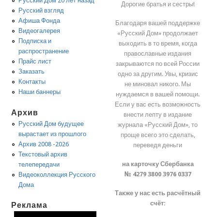
Русский Дом 20 лет назад
Дорогие братья и сестры!
Русский взгляд
Афиша Фонда
Благодаря вашей поддержке
Видеогалерея
«Русский Дом» продолжает
Подписка и
выходить в то время, когда
распространение
православные издания
Прайс лист
закрываются по всей России
Заказать
одно за другим. Увы, кризис
Контакты
не миновал никого. Мы
Наши баннеры
нуждаемся в вашей помощи.
Если у вас есть возможность
Архив
внести лепту в издание
Русский Дом будущее
журнала «Русский Дом», то
вырастает из прошлого
проще всего это сделать,
Архив 2008 -2026
переведя деньги
Текстовый архив
на карточку Сбербанка
телепередачи
№ 4279 3800 3976 0337
Видеоколлекция Русского
Дома
Также у нас есть расчётный
счёт:
Реклама