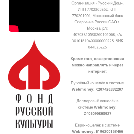
Организация «Русский Дом»,
ИНН 7702365862, КПП
770201001, Московский банк
Сбербанка России ОАО г.
Москва, р/с
40703810538260101068, к/с
30101810400000000225, БИК
044525225
Кроме того, пожертвования
можно направлять и через
интернет:
Рублёвый кошелёк в системе
Webmoney:
R207426332207
Долларовый кошелёк в
системе
Webmoney:
Z406090803927
Евро-кошелёк в системе
Webmoney:
E196200153466