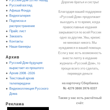
Русский Дом 20 лет назад
Дорогие братья и сестры!
Русский взгляд
Афиша Фонда
Благодаря вашей поддержке
Видеогалерея
«Русский Дом» продолжает
Подписка и
выходить в то время, когда
распространение
православные издания
Прайс лист
закрываются по всей России
Заказать
одно за другим. Увы, кризис
Контакты
не миновал никого. Мы
Наши баннеры
нуждаемся в вашей помощи.
Если у вас есть возможность
Архив
внести лепту в издание
Русский Дом будущее
журнала «Русский Дом», то
вырастает из прошлого
проще всего это сделать,
Архив 2008 -2026
переведя деньги
Текстовый архив
на карточку Сбербанка
телепередачи
№ 4279 3800 3976 0337
Видеоколлекция Русского
Дома
Также у нас есть расчётный
счёт:
Реклама