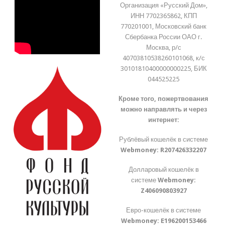
Организация «Русский Дом»,
ИНН 7702365862, КПП
770201001, Московский банк
Сбербанка России ОАО г.
Москва, р/с
40703810538260101068, к/с
30101810400000000225, БИК
044525225
Кроме того, пожертвования
можно направлять и через
интернет:
Рублёвый кошелёк в системе
Webmoney:
R207426332207
Долларовый кошелёк в
системе
Webmoney:
Z406090803927
Евро-кошелёк в системе
Webmoney:
E196200153466