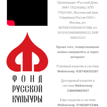
Организация «Русский Дом»,
ИНН 7702365862, КПП
770201001, Московский банк
Сбербанка России ОАО г.
Москва, р/с
40703810538260101068, к/с
30101810400000000225, БИК
044525225
Кроме того, пожертвования
можно направлять и через
интернет:
Рублёвый кошелёк в системе
Webmoney:
R207426332207
Долларовый кошелёк в
системе
Webmoney:
Z406090803927
Евро-кошелёк в системе
Webmoney:
E196200153466