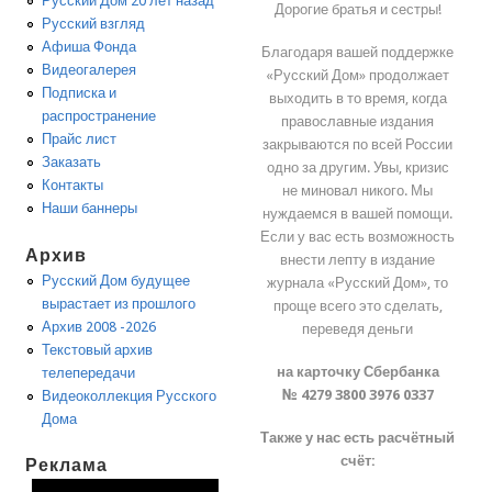
Русский Дом 20 лет назад
Дорогие братья и сестры!
Русский взгляд
Афиша Фонда
Благодаря вашей поддержке
Видеогалерея
«Русский Дом» продолжает
Подписка и
выходить в то время, когда
распространение
православные издания
Прайс лист
закрываются по всей России
Заказать
одно за другим. Увы, кризис
Контакты
не миновал никого. Мы
Наши баннеры
нуждаемся в вашей помощи.
Если у вас есть возможность
Архив
внести лепту в издание
Русский Дом будущее
журнала «Русский Дом», то
вырастает из прошлого
проще всего это сделать,
Архив 2008 -2026
переведя деньги
Текстовый архив
на карточку Сбербанка
телепередачи
№ 4279 3800 3976 0337
Видеоколлекция Русского
Дома
Также у нас есть расчётный
счёт:
Реклама