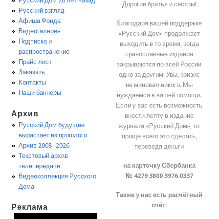
Русский Дом 20 лет назад
Дорогие братья и сестры!
Русский взгляд
Афиша Фонда
Благодаря вашей поддержке
Видеогалерея
«Русский Дом» продолжает
Подписка и
выходить в то время, когда
распространение
православные издания
Прайс лист
закрываются по всей России
Заказать
одно за другим. Увы, кризис
Контакты
не миновал никого. Мы
Наши баннеры
нуждаемся в вашей помощи.
Если у вас есть возможность
Архив
внести лепту в издание
Русский Дом будущее
журнала «Русский Дом», то
вырастает из прошлого
проще всего это сделать,
Архив 2008 -2026
переведя деньги
Текстовый архив
на карточку Сбербанка
телепередачи
№ 4279 3800 3976 0337
Видеоколлекция Русского
Дома
Также у нас есть расчётный
счёт:
Реклама