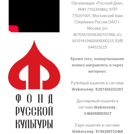
Организация «Русский Дом»,
ИНН 7702365862, КПП
770201001, Московский банк
Сбербанка России ОАО г.
Москва, р/с
40703810538260101068, к/с
30101810400000000225, БИК
044525225
Кроме того, пожертвования
можно направлять и через
интернет:
Рублёвый кошелёк в системе
Webmoney:
R207426332207
Долларовый кошелёк в
системе
Webmoney:
Z406090803927
Евро-кошелёк в системе
Webmoney:
E196200153466