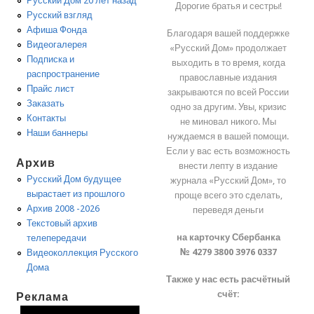
Русский Дом 20 лет назад
Дорогие братья и сестры!
Русский взгляд
Афиша Фонда
Благодаря вашей поддержке
Видеогалерея
«Русский Дом» продолжает
Подписка и
выходить в то время, когда
распространение
православные издания
Прайс лист
закрываются по всей России
Заказать
одно за другим. Увы, кризис
Контакты
не миновал никого. Мы
Наши баннеры
нуждаемся в вашей помощи.
Если у вас есть возможность
Архив
внести лепту в издание
Русский Дом будущее
журнала «Русский Дом», то
вырастает из прошлого
проще всего это сделать,
Архив 2008 -2026
переведя деньги
Текстовый архив
на карточку Сбербанка
телепередачи
№ 4279 3800 3976 0337
Видеоколлекция Русского
Дома
Также у нас есть расчётный
счёт:
Реклама