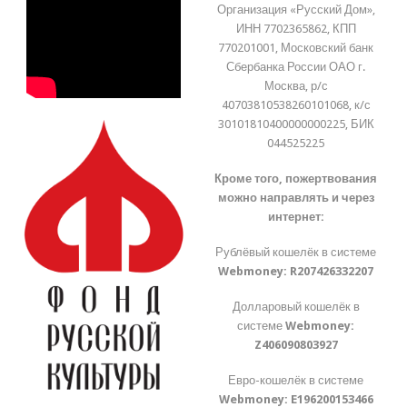
Организация «Русский Дом»,
ИНН 7702365862, КПП
770201001, Московский банк
Сбербанка России ОАО г.
Москва, р/с
40703810538260101068, к/с
30101810400000000225, БИК
044525225
Кроме того, пожертвования
можно направлять и через
интернет:
Рублёвый кошелёк в системе
Webmoney:
R207426332207
Долларовый кошелёк в
системе
Webmoney:
Z406090803927
Евро-кошелёк в системе
Webmoney:
E196200153466