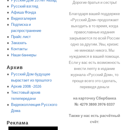
Русский Дом 20 лет назад
Дорогие братья и сестры!
Русский взгляд
Афиша Фонда
Благодаря вашей поддержке
Видеогалерея
«Русский Дом» продолжает
Подписка и
выходить в то время, когда
распространение
православные издания
Прайс лист
закрываются по всей России
Заказать
одно за другим. Увы, кризис
Контакты
не миновал никого. Мы
Наши баннеры
нуждаемся в вашей помощи.
Если у вас есть возможность
Архив
внести лепту в издание
Русский Дом будущее
журнала «Русский Дом», то
вырастает из прошлого
проще всего это сделать,
Архив 2008 -2026
переведя деньги
Текстовый архив
на карточку Сбербанка
телепередачи
№ 4279 3800 3976 0337
Видеоколлекция Русского
Дома
Также у нас есть расчётный
счёт:
Реклама