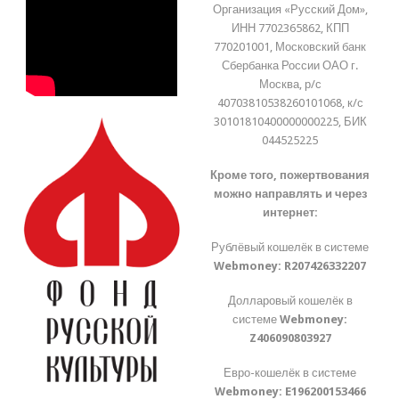
Организация «Русский Дом»,
ИНН 7702365862, КПП
770201001, Московский банк
Сбербанка России ОАО г.
Москва, р/с
40703810538260101068, к/с
30101810400000000225, БИК
044525225
Кроме того, пожертвования
можно направлять и через
интернет:
Рублёвый кошелёк в системе
Webmoney:
R207426332207
Долларовый кошелёк в
системе
Webmoney:
Z406090803927
Евро-кошелёк в системе
Webmoney:
E196200153466