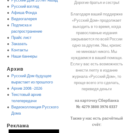
Русский Дом 20 лет назад
Дорогие братья и сестры!
Русский взгляд
Афиша Фонда
Благодаря вашей поддержке
Видеогалерея
«Русский Дом» продолжает
Подписка и
выходить в то время, когда
распространение
православные издания
Прайс лист
закрываются по всей России
Заказать
одно за другим. Увы, кризис
Контакты
не миновал никого. Мы
Наши баннеры
нуждаемся в вашей помощи.
Если у вас есть возможность
Архив
внести лепту в издание
Русский Дом будущее
журнала «Русский Дом», то
вырастает из прошлого
проще всего это сделать,
Архив 2008 -2026
переведя деньги
Текстовый архив
на карточку Сбербанка
телепередачи
№ 4279 3800 3976 0337
Видеоколлекция Русского
Дома
Также у нас есть расчётный
счёт:
Реклама