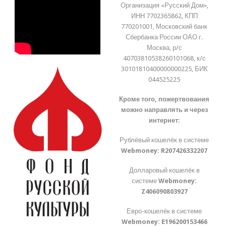
Организация «Русский Дом»,
ИНН 7702365862, КПП
770201001, Московский банк
Сбербанка России ОАО г.
Москва, р/с
40703810538260101068, к/с
30101810400000000225, БИК
044525225
Кроме того, пожертвования
можно направлять и через
интернет:
Рублёвый кошелёк в системе
Webmoney:
R207426332207
Долларовый кошелёк в
системе
Webmoney:
Z406090803927
Евро-кошелёк в системе
Webmoney:
E196200153466