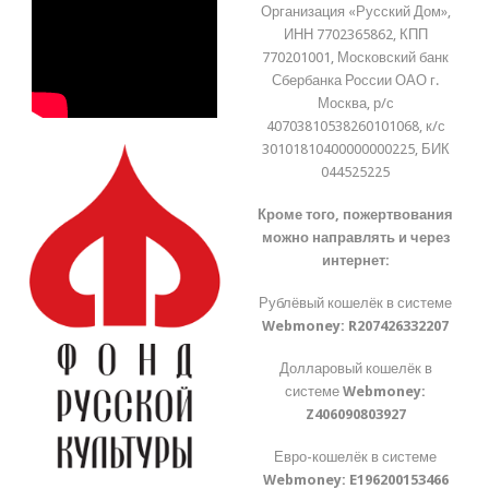
Организация «Русский Дом»,
ИНН 7702365862, КПП
770201001, Московский банк
Сбербанка России ОАО г.
Москва, р/с
40703810538260101068, к/с
30101810400000000225, БИК
044525225
Кроме того, пожертвования
можно направлять и через
интернет:
Рублёвый кошелёк в системе
Webmoney:
R207426332207
Долларовый кошелёк в
системе
Webmoney:
Z406090803927
Евро-кошелёк в системе
Webmoney:
E196200153466