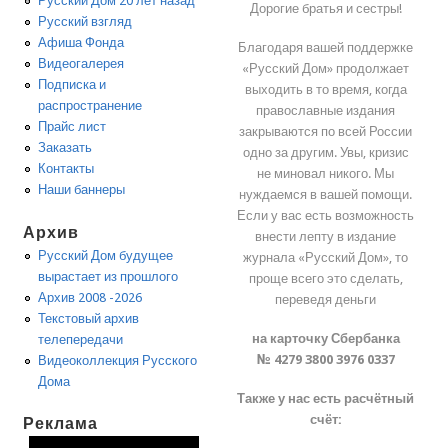
Русский Дом 20 лет назад
Дорогие братья и сестры!
Русский взгляд
Афиша Фонда
Благодаря вашей поддержке
Видеогалерея
«Русский Дом» продолжает
Подписка и
выходить в то время, когда
распространение
православные издания
Прайс лист
закрываются по всей России
Заказать
одно за другим. Увы, кризис
Контакты
не миновал никого. Мы
Наши баннеры
нуждаемся в вашей помощи.
Если у вас есть возможность
Архив
внести лепту в издание
Русский Дом будущее
журнала «Русский Дом», то
вырастает из прошлого
проще всего это сделать,
Архив 2008 -2026
переведя деньги
Текстовый архив
на карточку Сбербанка
телепередачи
№ 4279 3800 3976 0337
Видеоколлекция Русского
Дома
Также у нас есть расчётный
счёт:
Реклама