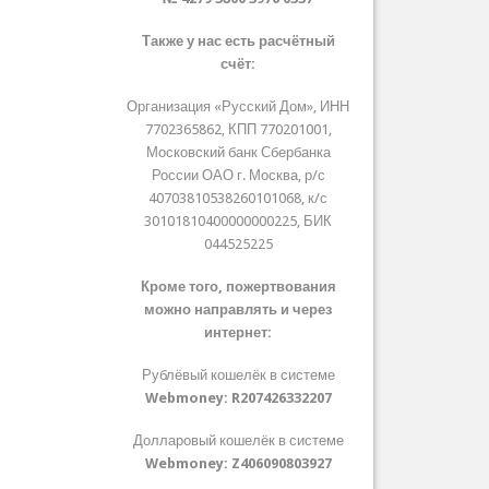
Также у нас есть расчётный
счёт:
Организация «Русский Дом», ИНН
7702365862, КПП 770201001,
Московский банк Сбербанка
России ОАО г. Москва, р/с
40703810538260101068, к/с
30101810400000000225, БИК
044525225
Кроме того, пожертвования
можно направлять и через
интернет:
Рублёвый кошелёк в системе
Webmoney:
R207426332207
Долларовый кошелёк в системе
Webmoney:
Z406090803927