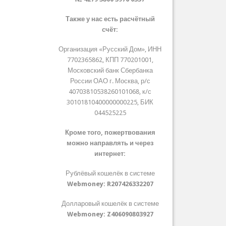
Также у нас есть расчётный
счёт:
Организация «Русский Дом», ИНН
7702365862, КПП 770201001,
Московский банк Сбербанка
России ОАО г. Москва, р/с
40703810538260101068, к/с
30101810400000000225, БИК
044525225
Кроме того, пожертвования
можно направлять и через
интернет:
Рублёвый кошелёк в системе
Webmoney:
R207426332207
Долларовый кошелёк в системе
Webmoney:
Z406090803927