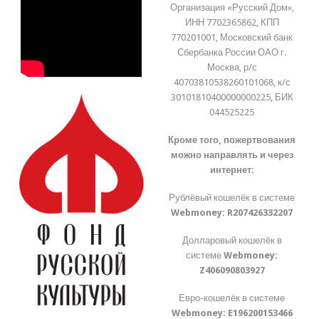
Организация «Русский Дом»,
ИНН 7702365862, КПП
770201001, Московский банк
Сбербанка России ОАО г.
Москва, р/с
40703810538260101068, к/с
30101810400000000225, БИК
044525225
Кроме того, пожертвования
можно направлять и через
интернет:
Рублёвый кошелёк в системе
Webmoney:
R207426332207
Долларовый кошелёк в
системе
Webmoney:
Z406090803927
Евро-кошелёк в системе
Webmoney:
E196200153466