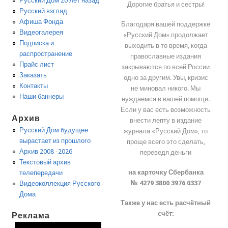
Русский Дом 20 лет назад
Дорогие братья и сестры!
Русский взгляд
Афиша Фонда
Благодаря вашей поддержке
Видеогалерея
«Русский Дом» продолжает
Подписка и
выходить в то время, когда
распространение
православные издания
Прайс лист
закрываются по всей России
Заказать
одно за другим. Увы, кризис
Контакты
не миновал никого. Мы
Наши баннеры
нуждаемся в вашей помощи.
Если у вас есть возможность
Архив
внести лепту в издание
Русский Дом будущее
журнала «Русский Дом», то
вырастает из прошлого
проще всего это сделать,
Архив 2008 -2026
переведя деньги
Текстовый архив
на карточку Сбербанка
телепередачи
№ 4279 3800 3976 0337
Видеоколлекция Русского
Дома
Также у нас есть расчётный
счёт:
Реклама